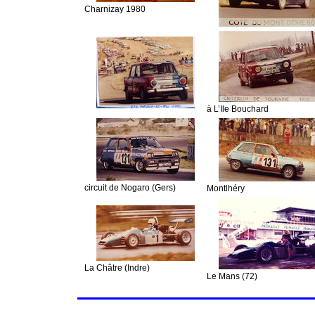
Charnizay 1980
à L’Ile Bouchard
circuit de Nogaro (Gers)
Montlhéry
La Châtre (Indre)
Le Mans (72)