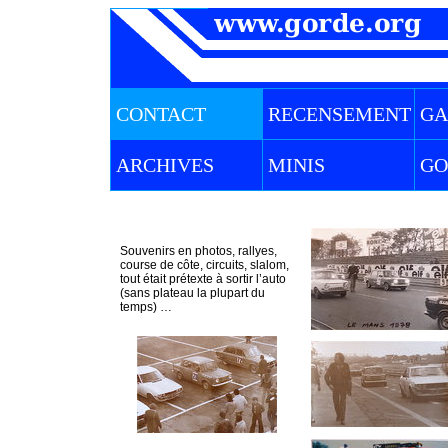
CONTACT
RECENSEMENT
GA
PH
ARCHIVES
MINIS
GO
Souvenirs en photos, rallyes,
course de côte, circuits, slalom,
tout était prétexte à sortir l’auto
(sans plateau la plupart du
temps) …