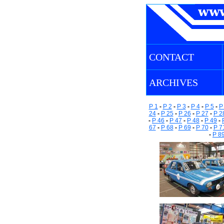
CONTACT
ARCHIVES
P 1
-
P 2
-
P 3
-
P 4
-
P 5
-
P
24
-
P 25
-
P 26
-
P 27
-
P 2
-
P 46
-
P 47
-
P 48
-
P 49
-
67
-
P 68
-
P 69
-
P 70
-
P 7
-
P 8