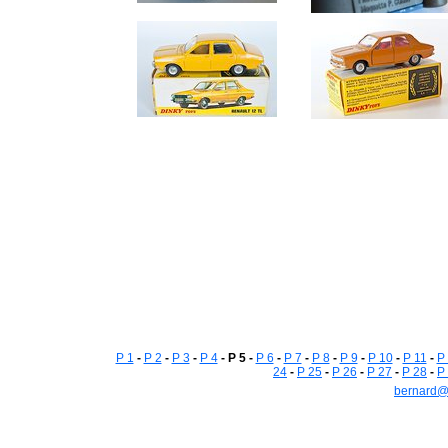
P 1
-
P 2
-
P 3
-
P 4
- P 5 -
P 6
-
P 7
-
P 8
-
P 9
-
P 10
-
P 11
-
P
24
-
P 25
-
P 26
-
P 27
-
P 28
-
P
bernard@